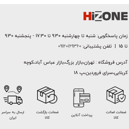
زمان پاسخگویی: شنبه تا چهارشنبه 9:30 تا 17:30 - پنجشنبه 9:30
تا 15 | تلفن پشتیبانی:
09120169360
آدرس فروشگاه : تهران،بازار بزرگ،بازار عباس آباد،کوچه
کربلایی،سرای فروردین،پ 18
ضمانت اصالت
ضمانت بازگشت
ارسال به سراسر
پرداخت آنلاین
کالا
کالا
ایران