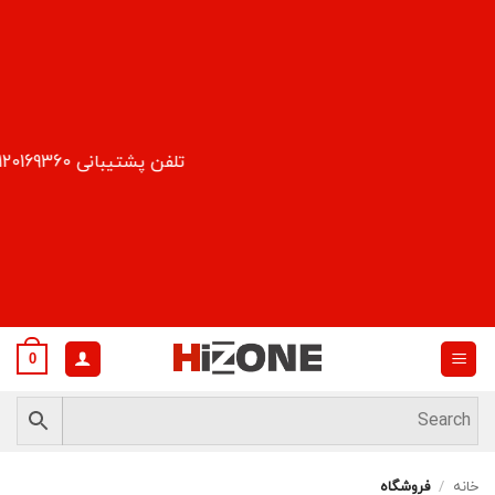
Ski
t
conten
تلفن پشتیبانی 09120169360
0
خانه
/
فروشگاه