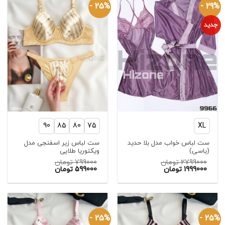
25% -
29% -
جدید
90
85
80
75
XL
ست لباس خواب مدل بلا حدید
ست لباس زیر اسفنجی مدل
(یاسی)
ویکتوریا طلایی
2799000
تومان
799000
تومان
قیمت
قیمت
1999000
تومان
599000
تومان
اصلی:
قیمت
اصلی:
قیمت
فعلی:
2799000 تومان
فعلی:
799000 تومان
بود.
1999000 تومان.
بود.
599000 تومان.
25% -
25% -