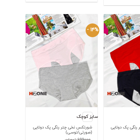
فعلی:
899000 تومان
بود.
499000 تومان.
14% -
سایز کوچک
رنگی پک دوتایی
شورتکس نخی چتر رنگی پک دوتایی
(صورتی/توسی)
699000
تومان