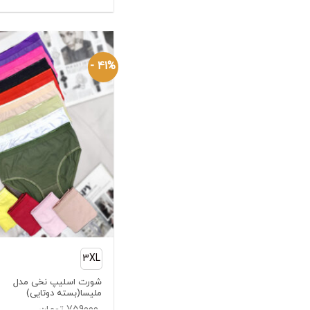
اصلی:
قیمت
فعلی:
699000 تومان
بود.
449000 تومان.
41% -
3XL
شورت اسلیپ نخی مدل
ملیسا(بسته دوتایی)
759000
تومان