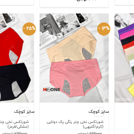
اصلی:
قیمت
اصلی:
قیمت
فعلی:
799000 تومان
فعلی:
599000 تومان
بود.
499000 تومان.
بود.
399000 تومان.
25% -
14% -
سایز کوچک
سایز کوچک
شورتکس نخی چتر رنگی پک دوتایی
شورتکس نخی چتر 
(کرم/گلبهی)
(مشکی/قرمز)
699000
تومان
799000
تومان