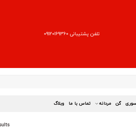
تلفن پشتیبانی 09120169360
وری
گن
مردانه
تماس با ما
وبلاگ
sults