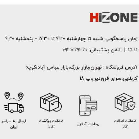
زمان پاسخگویی: شنبه تا چهارشنبه 9:30 تا 17:30 - پنجشنبه 9:30
تا 15 | تلفن پشتیبانی:
09120169360
آدرس فروشگاه : تهران،بازار بزرگ،بازار عباس آباد،کوچه
کربلایی،سرای فروردین،پ 18
ضمانت اصالت
ضمانت بازگشت
ارسال به سراسر
پرداخت آنلاین
کالا
کالا
ایران