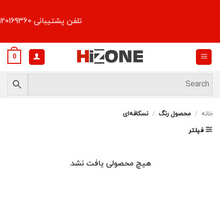
Ski
t
تلفن پشتیبانی 09120169360
conten
0
خانه
/
محصول رنگ
/
نسکافه‌ای
فیلتر
هیچ محصولی یافت نشد.