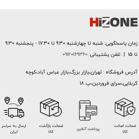
زمان پاسخگویی: شنبه تا چهارشنبه 9:30 تا 17:30 - پنجشنبه 9:30
تا 15 | تلفن پشتیبانی:
09120169360
آدرس فروشگاه : تهران،بازار بزرگ،بازار عباس آباد،کوچه
کربلایی،سرای فروردین،پ 18
ضمانت اصالت
ضمانت بازگشت
ارسال به سراسر
پرداخت آنلاین
کالا
کالا
ایران