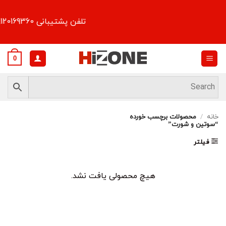
Ski
t
تلفن پشتیبانی 09120169360
conten
0
خانه
/
محصولات برچسب خورده
“سوتین و شورت”
فیلتر
هیچ محصولی یافت نشد.