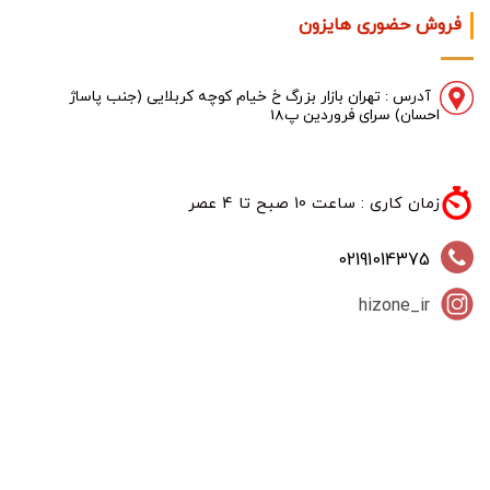
فروش حضوری هایزون
آدرس : تهران
بازار بزرگ خ خیام کوچه کربلایی (جنب پاساژ
احسان) سرای فروردین پ18
زمان کاری : ساعت 10 صبح تا 4 عصر
02191014375
hizone_ir