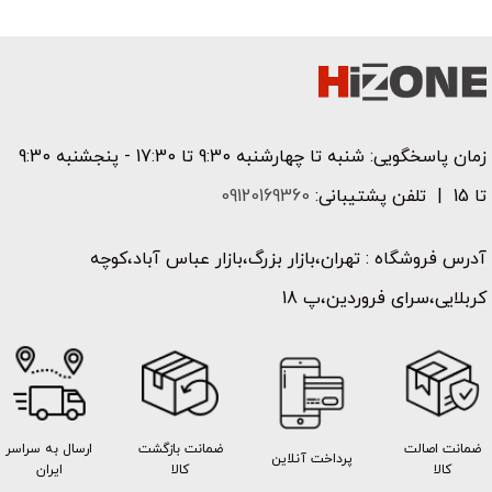
زمان پاسخگویی: شنبه تا چهارشنبه 9:30 تا 17:30 - پنجشنبه 9:30
تا 15 | تلفن پشتیبانی:
09120169360
آدرس فروشگاه : تهران،بازار بزرگ،بازار عباس آباد،کوچه
کربلایی،سرای فروردین،پ 18
ضمانت اصالت
ضمانت بازگشت
ارسال به سراسر
پرداخت آنلاین
کالا
کالا
ایران