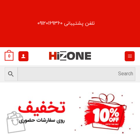
Ski
t
conten
تلفن پشتیبانی 09120169360
0