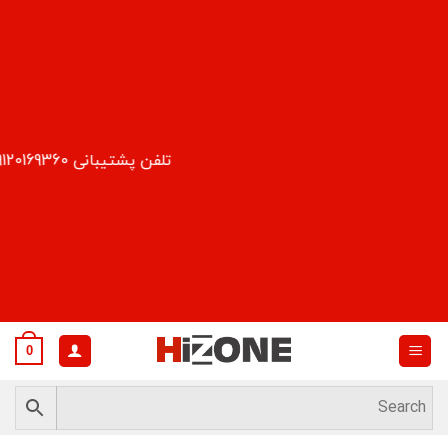
Ski
t
conten
تلفن پشتیبانی 09120169360
0