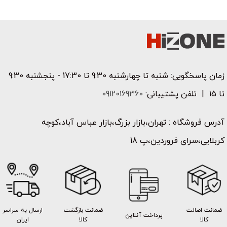
زمان پاسخگویی: شنبه تا چهارشنبه 9:30 تا 17:30 - پنجشنبه 9:30
تا 15 | تلفن پشتیبانی:
09120169360
آدرس فروشگاه : تهران،بازار بزرگ،بازار عباس آباد،کوچه
کربلایی،سرای فروردین،پ 18
ضمانت اصالت
ضمانت بازگشت
ارسال به سراسر
پرداخت آنلاین
کالا
کالا
ایران