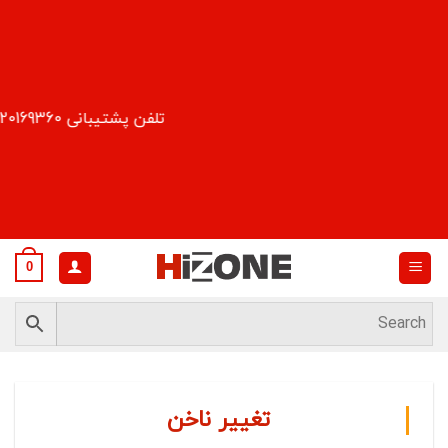
Ski
t
conten
تلفن پشتیبانی 09120169360
0
تغییر ناخن