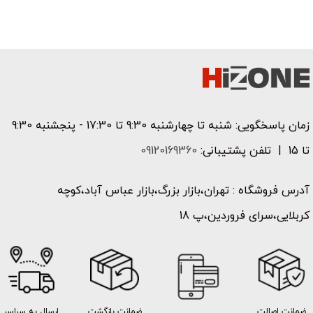
زمان پاسخگویی: شنبه تا چهارشنبه 9:30 تا 17:30 - پنجشنبه 9:30
تا 15 | تلفن پشتیبانی:
09120169360
آدرس فروشگاه : تهران،بازار بزرگ،بازار عباس آباد،کوچه
کربلایی،سرای فروردین،پ 18
ضمانت اصالت
ضمانت بازگشت
ارسال به سراسر