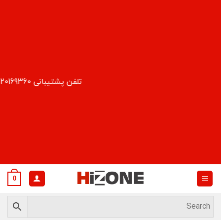
Ski
t
conten
تلفن پشتیبانی 09120169360
0