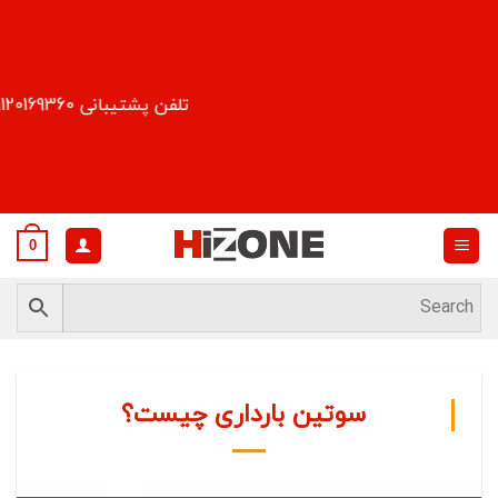
Ski
t
conten
تلفن پشتیبانی 09120169360
0
سوتین بارداری چیست؟