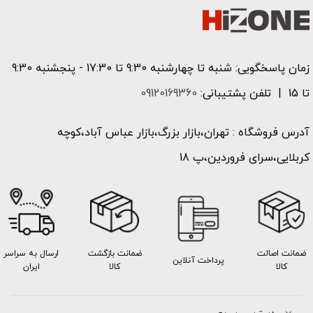
زمان پاسخگویی: شنبه تا چهارشنبه 9:30 تا 17:30 - پنجشنبه 9:30
تا 15 | تلفن پشتیبانی:
09120169360
آدرس فروشگاه : تهران،بازار بزرگ،بازار عباس آباد،کوچه
کربلایی،سرای فروردین،پ 18
ضمانت اصالت
ضمانت بازگشت
ارسال به سراسر
پرداخت آنلاین
کالا
کالا
ایران