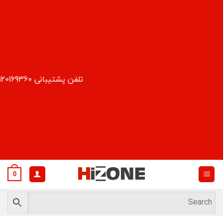
Ski
t
conten
تلفن پشتیبانی 09120169360
0