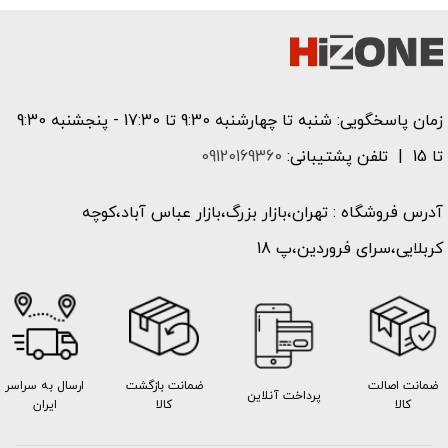
زمان پاسخگویی: شنبه تا چهارشنبه 9:30 تا 17:30 - پنجشنبه 9:30
تا 15 | تلفن پشتیبانی:
09120169360
آدرس فروشگاه : تهران،بازار بزرگ،بازار عباس آباد،کوچه
کربلایی،سرای فروردین،پ 18
ضمانت اصالت
ضمانت بازگشت
ارسال به سراسر
پرداخت آنلاین
کالا
کالا
ایران