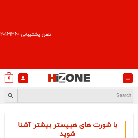
Ski
t
conten
تلفن پشتیبانی 09120169360
0
با شورت های هیپستر بیشتر آشنا
شوید