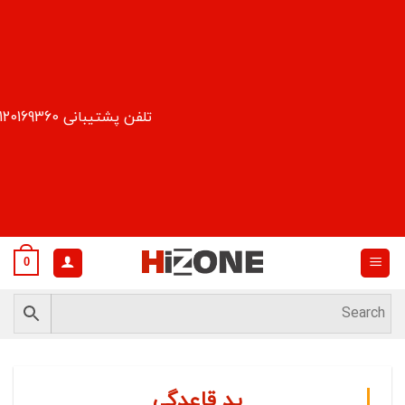
Ski
t
conten
تلفن پشتیبانی 09120169360
0
پد قاعدگی