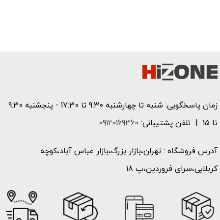
زمان پاسخگویی: شنبه تا چهارشنبه 9:30 تا 17:30 - پنجشنبه 9:30
تا 15 | تلفن پشتیبانی:
09120169360
آدرس فروشگاه : تهران،بازار بزرگ،بازار عباس آباد،کوچه
کربلایی،سرای فروردین،پ 18