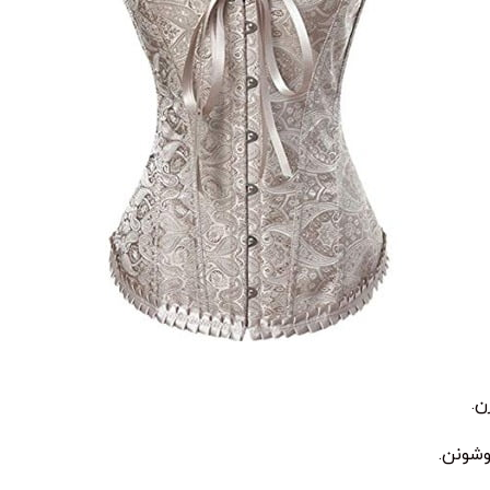
ن.
وشونن.