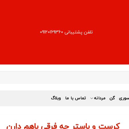
تلفن پشتیبانی 09120169360
وری
گن
مردانه
تماس با ما
وبلاگ
کرست و باستر چه فرقی باهم دارن