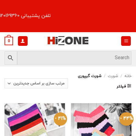
Ski
t
تلفن پشتیبانی 09120169360
conten
0
خانه
/
شورت
/
شورت گیپوری
فیلتر
41% -
44% -