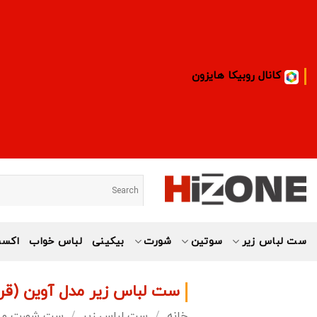
Ski
t
conten
کانال روبیکا هایزون
ست لباس زیر
سوتین
شورت
بیکینی
لباس خواب
اکسس
ست لباس زیر مدل آوین (قرم
خانه
/
ست لباس زیر
/
ست شورت و س