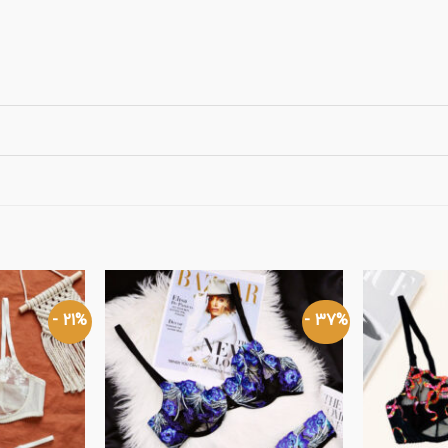
21% -
37% -