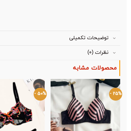
توضیحات تکمیلی
نظرات (0)
محصولات مشابه
50% -
25% -