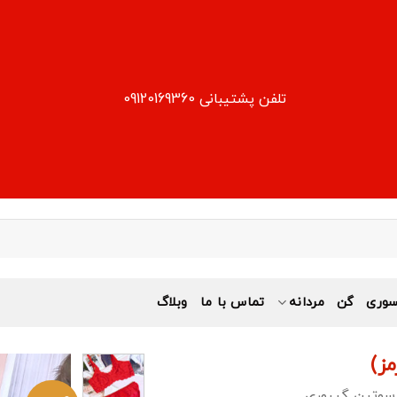
تلفن پشتیبانی 09120169360
وری
گن
مردانه
تماس با ما
وبلاگ
ز)
وتین گیپوری