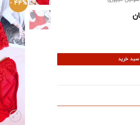
44% -
قیمت
ان
فعلی:
ومان
499000 تومان.
 سبد خرید