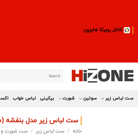
Ski
t
conten
کانال روبیکا هایزون
ست لباس زیر
سوتین
شورت
بیکینی
لباس خواب
اکسس
ست لباس زیر مدل بنفشه (
خانه
/
ست لباس زیر
/
ست شورت و س