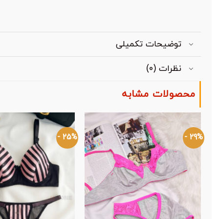
توضیحات تکمیلی
نظرات (0)
محصولات مشابه
25% -
29% -