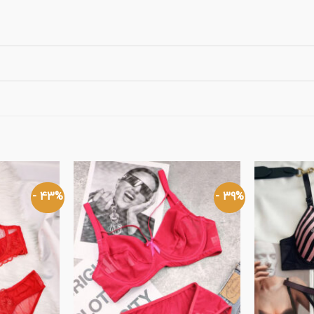
43% -
39% -