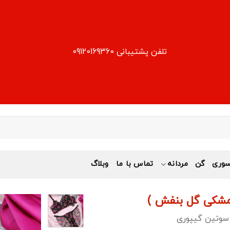
تلفن پشتیبانی 09120169360
وری
گن
مردانه
تماس با ما
وبلاگ
مشکی گل بنفش )
وتین گیپوری