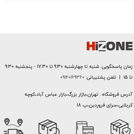
زمان پاسخگویی: شنبه تا چهارشنبه 9:30 تا 17:30 - پنجشنبه 9:30
تا 15 | تلفن پشتیبانی:
09120169360
آدرس فروشگاه : تهران،بازار بزرگ،بازار عباس آباد،کوچه
کربلایی،سرای فروردین،پ 18