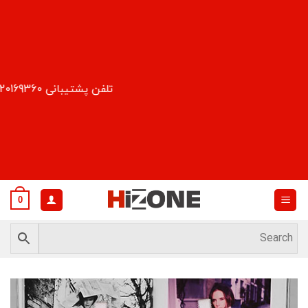
Ski
t
conten
تلفن پشتیبانی 09120169360
0