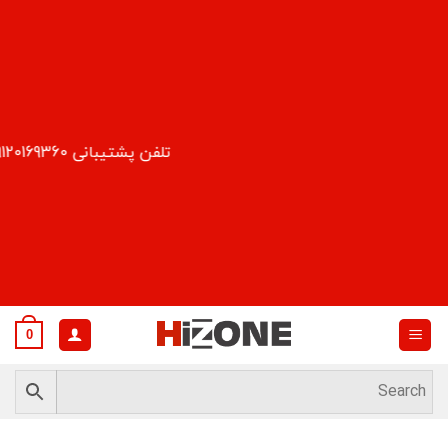
Ski
t
conten
تلفن پشتیبانی 09120169360
0