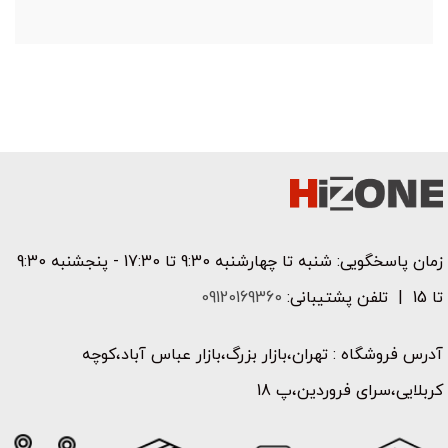
بود.
799000 تومان.
بود.
599000 تومان.
بود
9000
زمان پاسخگویی: شنبه تا چهارشنبه 9:30 تا 17:30 - پنجشنبه 9:30
تا 15 | تلفن پشتیبانی:
09120169360
آدرس فروشگاه : تهران،بازار بزرگ،بازار عباس آباد،کوچه
کربلایی،سرای فروردین،پ 18