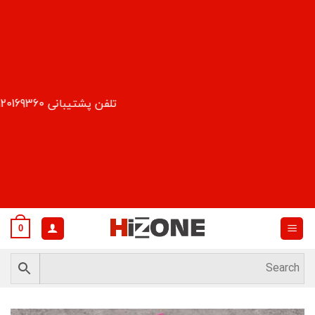
Ski
t
conten
تلفن پشتیبانی 09120169360
0