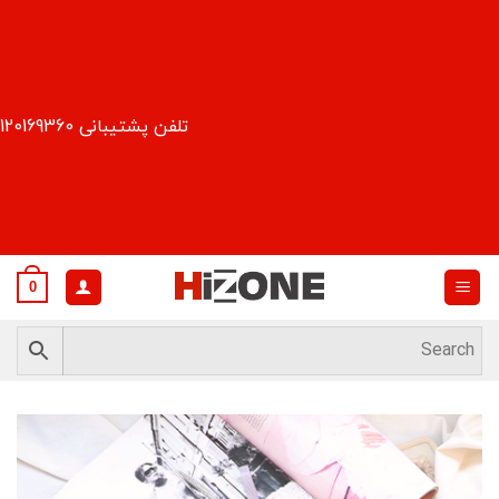
Ski
t
conten
تلفن پشتیبانی 09120169360
0