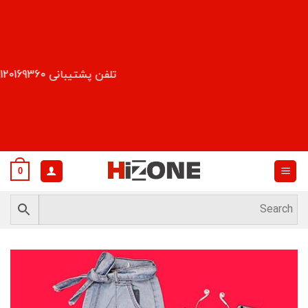
Ski
t
conten
تلفن پشتیبانی 09120169360
0