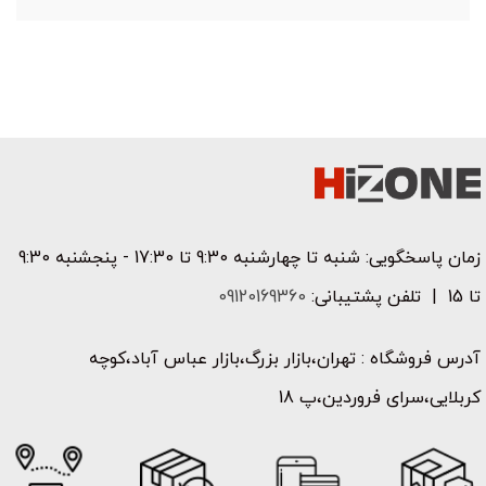
زمان پاسخگویی: شنبه تا چهارشنبه 9:30 تا 17:30 - پنجشنبه 9:30
تا 15 | تلفن پشتیبانی:
09120169360
آدرس فروشگاه : تهران،بازار بزرگ،بازار عباس آباد،کوچه
کربلایی،سرای فروردین،پ 18