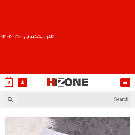
Ski
t
conten
تلفن پشتیبانی 09120169360
0