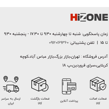
زمان پاسخگویی: شنبه تا چهارشنبه 9:30 تا 17:30 - پنجشنبه 9:30
تا 15 | تلفن پشتیبانی:
09120169360
آدرس فروشگاه : تهران،بازار بزرگ،بازار عباس آباد،کوچه
کربلایی،سرای فروردین،پ 18
ضمانت اصالت
ضمانت بازگشت
ارسال به سراسر
پرداخت آنلاین
کالا
کالا
ایران