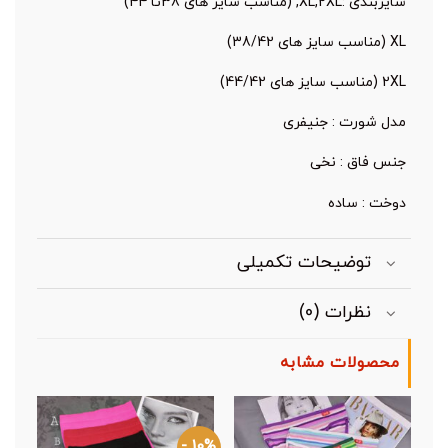
XL (مناسب سایز های 38/42)
2XL (مناسب سایز های 44/42)
مدل شورت : جنیفری
جنس فاق : نخی
دوخت : ساده
توضیحات تکمیلی
نظرات (0)
محصولات مشابه
8% -
10% -