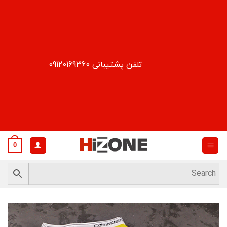
Ski
t
conten
تلفن پشتیبانی 09120169360
0