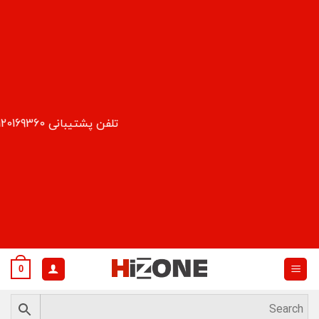
Ski
t
conten
تلفن پشتیبانی 09120169360
0