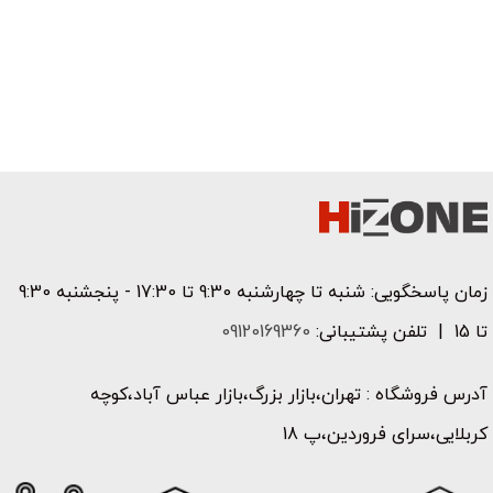
زمان پاسخگویی: شنبه تا چهارشنبه 9:30 تا 17:30 - پنجشنبه 9:30
تا 15 | تلفن پشتیبانی:
09120169360
آدرس فروشگاه : تهران،بازار بزرگ،بازار عباس آباد،کوچه
کربلایی،سرای فروردین،پ 18