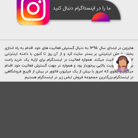
هایزون در ابتدای سال 1395 به دنبال گسترش فعالیت های خود اقدام به راه اندازی
بخش فروش اینترنتی بر بستر سایت کرد و از آن روز تا کنون با دامنه اینترنتی
hizone.ir فعالیت میکند. همواره فعالیت در اینستگرام برای ارایه یک خرید راحت
برای ما از اولویت بالایی برخوردار بود و همواره در جهت گسترش فعالیت خود اقدام
میکردیم. بطوی که امروز با بیش از یک میلیون فالوور در بیش از 5پیج فروشگاهی
در اینستگرام،بزرگترین مجموعه فروش لباس زیر در اینستگرام هستیم
Copyright © 2015 - 2023 | کليه حقوق اين سايت متعلق به شرکت نقطه اوج
ایرانیان (فروشگاه آنلاین هایزون) می باشد.