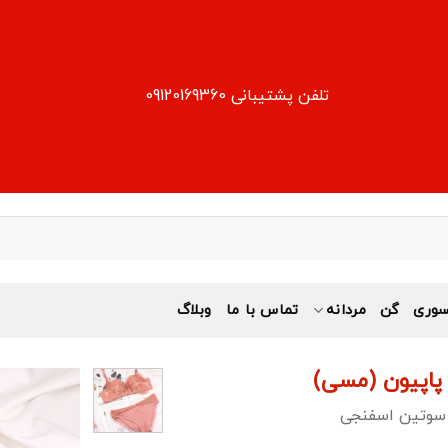
تلفن پشتیبانی 09120169360
وری
گن
مردانه
تماس با ما
وبلاگ
پاپیون (مسی)
سوتین اسفنجی