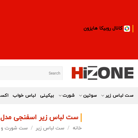
Ski
t
conten
کانال روبیکا هایزون
ست لباس زیر
سوتین
شورت
بیکینی
لباس خواب
اکسس
ست لباس زیر اسفنجی مدل 
خانه
/
ست لباس زیر
/
ست شورت و 