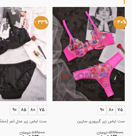
33% -
40% -
90
85
80
75
90
80
75
ست لباس زیر گیپوری سارین
ست لباس زیر مدل ثمر (مشک
1499000
تومان
899000
تومان