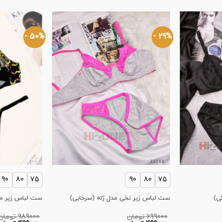
50% -
29% -
90
80
75
90
80
75
ی)
ست لباس زیر نخی مدل ژله (سرخابی)
ست لباس زیر مدل
699000
تومان
989000
تومان