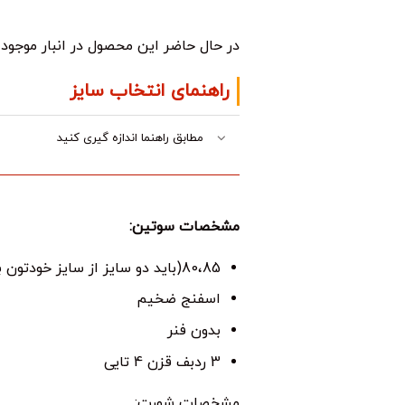
در حال حاضر این محصول در انبار موجو
راهنمای انتخاب سایز
مطابق راهنما اندازه گیری کنید
مشخصات سوتین:
80،85(باید دو سایز از سایز خودتون بزرگتر سفارش بدید)
اسفنج ضخیم
بدون فنر
3 ردبف قزن 4 تایی
مشخصات شورت: