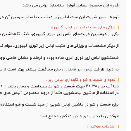
قواره این محصول مطابق قواره استاندارد ایرانی می باشد.
توجه : سایز شورت این ست لباس زیر متناسب با سایز سوتین آن می 
ویژگی های ست لباس زیر توری گیپوری :
یکی از مهم‌ترین مزیت‌های لباس زیر توری گیپوری، خنک نگه‌داشتن بد
از دیگر مشخصات و ویژگی‌های مثبت لباس زیر توری گیپوری، دوام نسب
شستشوی لباس زیر توری امری ساده بوده و ترفند و مشکل خاصی وجود
به دلیل ظرافت
لباس زیر فانتزی
، برای محافظت بیشتر بهتر است از س
نحوه ی شست و شو و نگهداری لباس زیر :
دما آب بین 30-40 جهت شست و شو مناسب است و دمای بالاتر از 40 ممکن است به این محصول صدمه بزند.
در استفاده از ماشین لباسشویی،حتما از درجه مخصوص “لباس های ح
برای شست و شو در ماشین لباس شویی از سبد شست و شو استفاده ن
اتوکشی با بخار و درجه حرارت کم بلا مانع است.
اطلاعات سوتین :