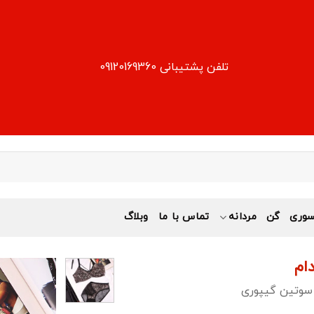
تلفن پشتیبانی 09120169360
وری
گن
مردانه
تماس با ما
وبلاگ
ام
وتین گیپوری