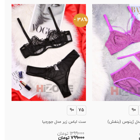
5% -
38% -
75
90
75
90
ست 
دل ژینوس (بنفش)
ست لباس زیر مدل جورجیا
مش
1299000
تومان
00
قیمت
قیمت
قی
799000
تومان
00