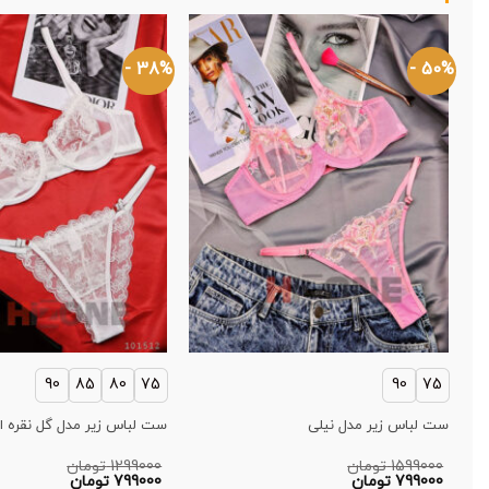
38% -
50% -
90
85
80
75
90
75
ست لباس زیر مدل نیلی
ست لباس زیر مدل گل نقره ا
1599000
تومان
1299000
تومان
قیمت
قیمت
799000
تومان
799000
تومان