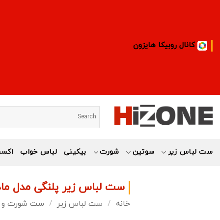
Ski
t
conten
کانال روبیکا هایزون
ست لباس زیر
سوتین
شورت
بیکینی
لباس خواب
اکسس
ست لباس زیر پلنگی مدل ماد
خانه
/
ست لباس زیر
/
ست شورت و س